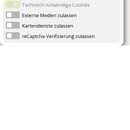
Technisch notwendige Cookies
Externe Medien zulassen
Kartendienste zulassen
reCaptcha-Verifizierung zulassen
Unternehmen
Support
Über uns
Impressum
Häufig gestellte Fragen
AGB und Datenschutz
Verträge hier kündigen