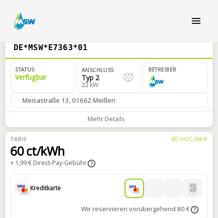
DE*MSW*E7363*01
STATUS
BETREIBER
ANSCHLUSS
Verfügbar
Typ 2
22 kW
Meisastraße 13, 01662 Meißen
Mehr Details
TARIF
AD-HOC-TARIF
60 ct/kWh
+ 1,99 € Direct-Pay-Gebühr
?
Kreditkarte
Wir reservieren vorübergehend 80 €
?